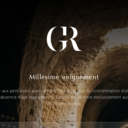
Millésime uniquement
é aux personnes ayant atteint l'âge légal pour la consommation d'al
'absence d'âge légal prescrit, l'accès est réservé exclusivement 
de 18 ans ou plus.